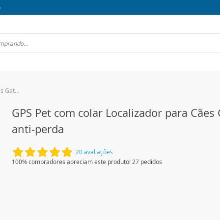
o
GPS Pet com colar Localizador para Cães Gatos anti-perda
GPS Pet com colar Localizador para Cães
anti-perda
20 avaliações
100% compradores apreciam este produto! 27 pedidos