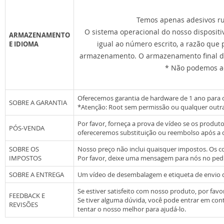
Temos apenas adesivos rus
O sistema operacional do nosso disposit
ARMAZENAMENTO
igual ao número escrito, a razão que
E IDIOMA
armazenamento. O armazenamento final disp
* Não podemos ac
Oferecemos garantia de hardware de 1 ano para 
SOBRE A GARANTIA
*Atenção: Root sem permissão ou qualquer outra 
Por favor, forneça a prova de vídeo se os produ
PÓS-VENDA
ofereceremos substituição ou reembolso após a
SOBRE OS
Nosso preço não inclui quaisquer impostos. Os 
IMPOSTOS
Por favor, deixe uma mensagem para nós no ped
SOBRE A ENTREGA
Um vídeo de desembalagem e etiqueta de envio d
Se estiver satisfeito com nosso produto, por favor
FEEDBACK E
Se tiver alguma dúvida, você pode entrar em con
REVISÕES
tentar o nosso melhor para ajudá-lo.