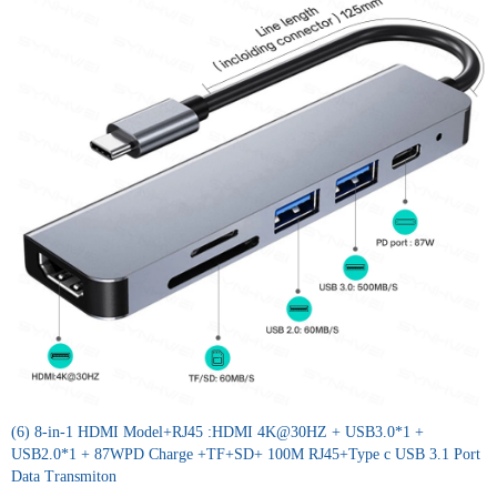
(6) 8-in-1 HDMI Model+RJ45 :HDMI 4K@30HZ + USB3.0*1 +
USB2.0*1 + 87WPD Charge +TF+SD+ 100M RJ45+Type c USB 3.1 Port
Data Transmiton